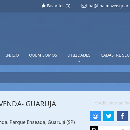
Favoritos (
0
)
lina@linaimoveisguar
INÍCIO
QUEM SOMOS
UTILIDADES
CADASTRE SEU
VENDA- GUARUJÁ
Adicionar ao fav
enda. Parque Enseada, Guarujá (SP)