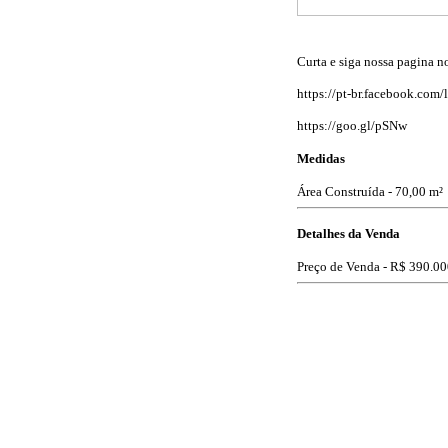
Curta e siga nossa pagina n
https://pt-br.facebook.com
https://goo.gl/pSNw
Medidas
Área Construída - 70,00 m²
Detalhes da Venda
Preço de Venda -
R$ 390.00