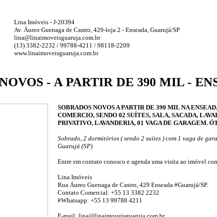
Lina Imóveis - J-20394
Av. Áureo Guenaga de Castro, 429-loja 2 - Enseada, Guarujá/SP
lina@linaimoveisguaruja.com.br
(13) 3382-2232 / 99788-4211 / 98118-2209
www.linaimoveisguaruja.com.br
OVOS - A PARTIR DE 390 MIL - E
SOBRADOS NOVOS A PARTIR DE 390 MIL NA ENSEAD
COMERCIO, SENDO 02 SUÍTES, SALA, SACADA, LAV
PRIVATIVO, LAVANDERIA, 01 VAGA DE GARAGEM. 
Sobrado, 2 dormitórios ( sendo 2 suítes ) com 1 vaga de ga
Guarujá (SP)
Entre em contato conosco e agenda uma visita ao imóvel com
Lina Imóveis
Rua Áureo Guenaga de Castro, 429 Enseada #Guarujá/SP.
Contato Comercial: +55 13 3382 2232
#Whatsapp: +55 13 99788 4211
E-mail: lina@linaimoveisguaruja.com.br