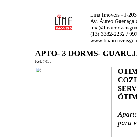
Lina Imóveis - J-20
Av. Áureo Guenaga d
lina@linaimoveisgua
(13) 3382-2232 / 99
www.linaimoveisgua
APTO- 3 DORMS- GUARUJ
Ref: 7035
ÓTIM
COZI
SERV
ÓTI
Aparta
para v