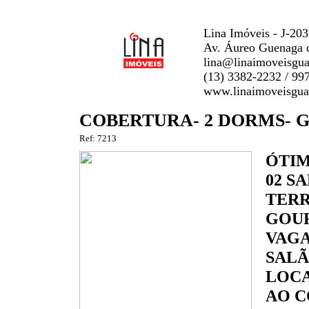
Lina Imóveis - J-20
Av. Áureo Guenaga d
lina@linaimoveisgua
(13) 3382-2232 / 99
www.linaimoveisgua
COBERTURA- 2 DORMS- 
Ref: 7213
ÓTIM
02 S
TERR
GOUR
VAGA
SALÃ
LOCA
AO C