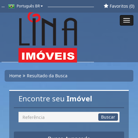
Favoritos (
0
)
Português BR
Toggl
navig
Home
Resultado da Busca
Encontre seu
Imóvel
Busca
Buscar
por
Referência