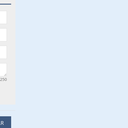
/250
AR