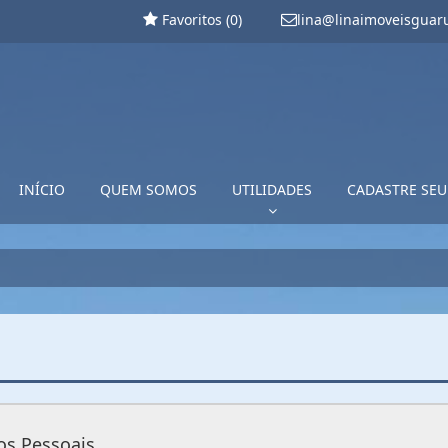
Favoritos (
0
)
lina@linaimoveisguar
INÍCIO
QUEM SOMOS
UTILIDADES
CADASTRE SEU
s Pessoais