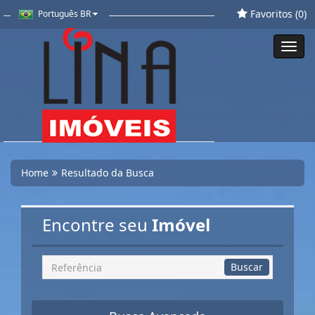
Favoritos (
0
)
Português BR
Toggl
navig
Home
Resultado da Busca
Encontre seu
Imóvel
Busca
Buscar
por
Referência