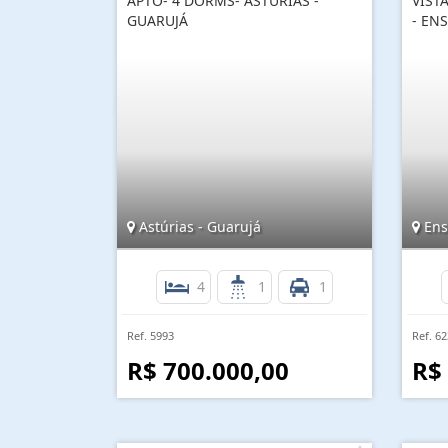
APTO- 4 DORMS- ASTÚRIAS -
VIST
GUARUJÁ
- EN
Astúrias - Guarujá
Ens
4
1
1
Ref. 5993
Ref. 6
R$ 700.000,00
R$