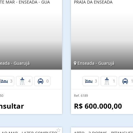
TE MAR - ENSEADA - GUA
PRAIA DA ENSEADA
eada - Guarujá
Enseada - Guarujá
3
4
0
3
1
050
Ref. 6189
nsultar
R$ 600.000,00