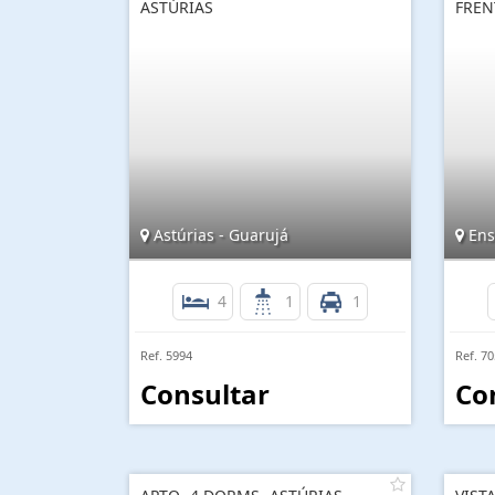
ASTÚRIAS
FREN
Astúrias - Guarujá
Ens
4
1
1
Ref. 5994
Ref. 7
Consultar
Co