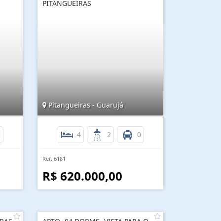
PITANGUEIRAS
Pitangueiras - Guarujá
1
4
2
0
Ref. 6181
R$ 620.000,00