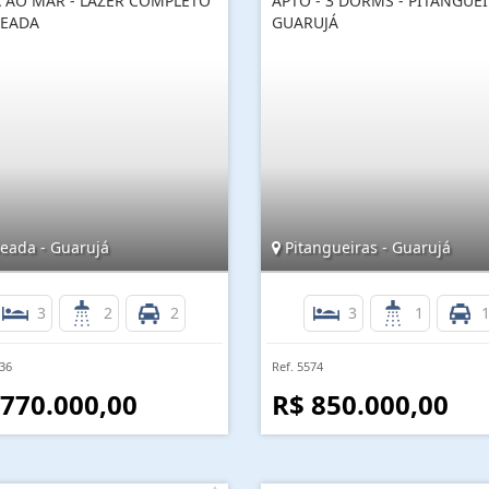
A AO MAR - LAZER COMPLETO
APTO - 3 DORMS - PITANGUEI
SEADA
GUARUJÁ
eada - Guarujá
Pitangueiras - Guarujá
3
2
2
3
1
236
Ref. 5574
 770.000,00
R$ 850.000,00