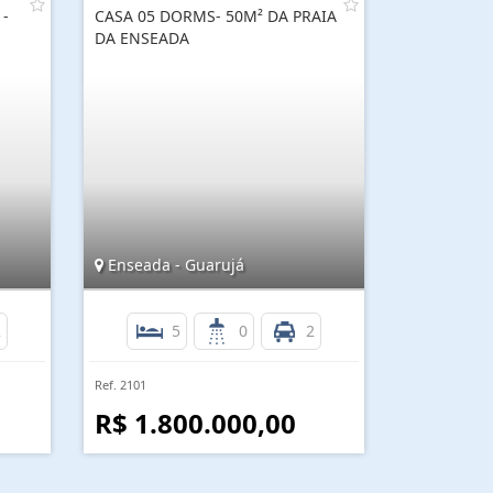
 -
CASA 05 DORMS- 50M² DA PRAIA
DA ENSEADA
Enseada - Guarujá
2
5
0
2
Ref. 2101
R$ 1.800.000,00