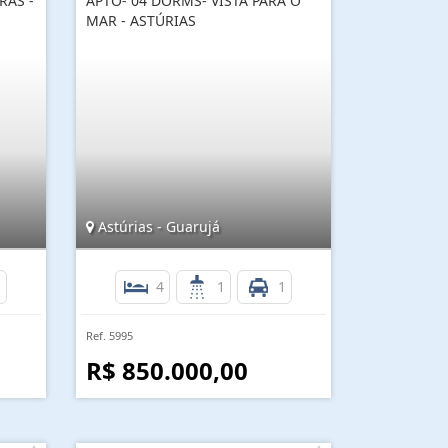
RAS -
APTO- 04 DORMS- VISTA PARA O
MAR - ASTÚRIAS
Astúrias - Guarujá
1
4
1
1
Ref. 5995
R$ 850.000,00