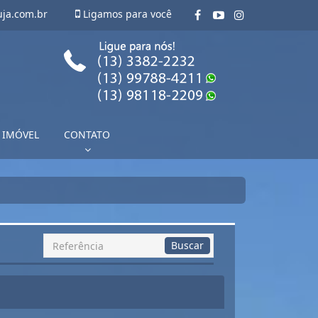
uja.com.br
Ligamos para você
 IMÓVEL
CONTATO
Busca
Buscar
por
Referência