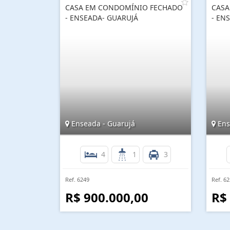
CASA EM CONDOMÍNIO FECHADO
CASA
- ENSEADA- GUARUJÁ
- EN
Enseada - Guarujá
Ens
4
1
3
Ref. 6249
Ref. 6
R$ 900.000,00
R$