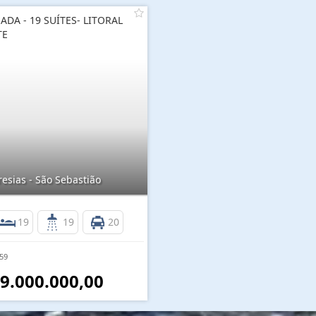
ADA - 19 SUÍTES- LITORAL
TE
esias - São Sebastião
19
19
20
159
 9.000.000,00