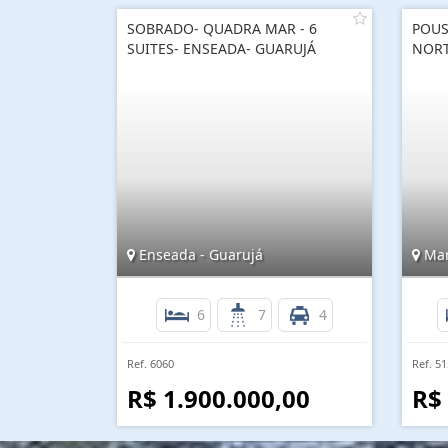
SOBRADO- QUADRA MAR - 6
POUS
SUITES- ENSEADA- GUARUJÁ
NOR
Enseada - Guarujá
Mar
6
7
4
Ref. 6060
Ref. 5
R$ 1.900.000,00
R$