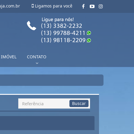
uja.com.br
Ligamos para você
 IMÓVEL
CONTATO
Busca
Buscar
por
Referência