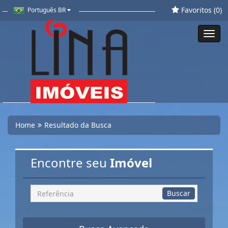
Favoritos (
0
)
Português BR
Toggl
navig
Home
Resultado da Busca
Encontre seu
Imóvel
Busca
Buscar
por
Referência