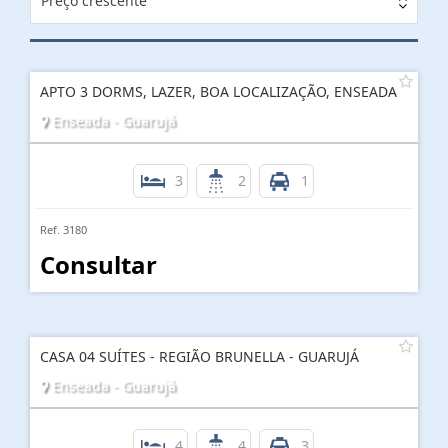
Preço crescente
APTO 3 DORMS, LAZER, BOA LOCALIZAÇÃO, ENSEADA
Enseada - Guarujá
3
2
1
Ref. 3180
Consultar
CASA 04 SUÍTES - REGIÃO BRUNELLA - GUARUJÁ
Enseada - Guarujá
4
4
3