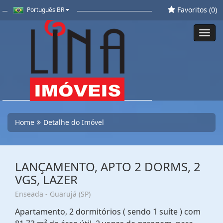
Favoritos (
0
)
Português BR
Toggl
navig
Home
Detalhe do Imóvel
LANÇAMENTO, APTO 2 DORMS, 2
VGS, LAZER
Enseada - Guarujá (SP)
Apartamento, 2 dormitórios ( sendo 1 suíte ) com