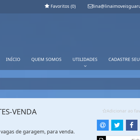
Favoritos (
0
)
lina@linaimoveisguar
INÍCIO
QUEM SOMOS
UTILIDADES
CADASTRE SEU
TES-VENDA
Adicionar ao fav
 7 vagas de garagem, para venda.