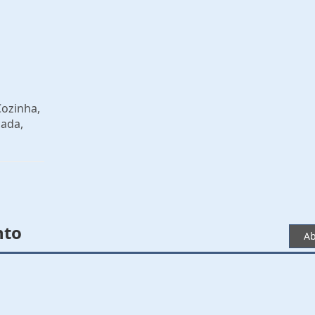
Cozinha,
ada,
nto
Ab