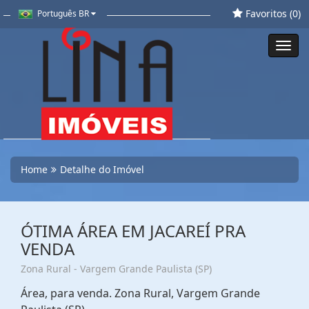
Favoritos (
0
)
Português BR
Toggl
navig
Home
Detalhe do Imóvel
ÓTIMA ÁREA EM JACAREÍ PRA
VENDA
Zona Rural - Vargem Grande Paulista (SP)
Área, para venda. Zona Rural, Vargem Grande