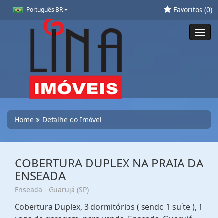
Favoritos (
0
)
Português BR
Toggl
navig
Home
Detalhe do Imóvel
COBERTURA DUPLEX NA PRAIA DA
ENSEADA
Enseada - Guarujá (SP)
Cobertura Duplex, 3 dormitórios ( sendo 1 suíte ), 1