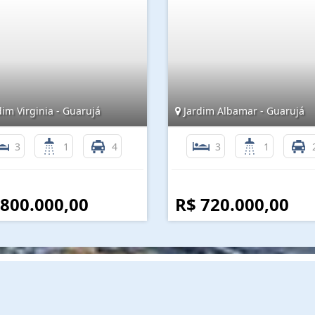
im Virginia - Guarujá
Jardim Albamar - Guarujá
3
1
4
3
1
 800.000,00
R$ 720.000,00
Mapa do Site
I