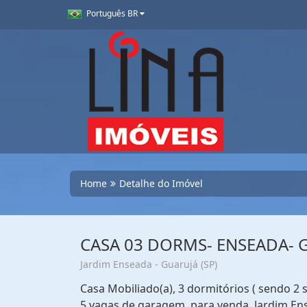
Português BR
Home
Detalhe do Imóvel
CASA 03 DORMS- ENSEADA- 
Jardim Enseada - Guarujá (SP)
Casa Mobiliado(a), 3 dormitórios ( sendo 2 s
5 vagas de garagem, para venda. Jardim En