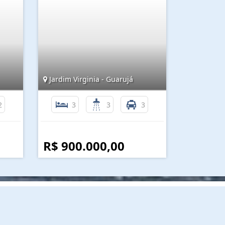
Jardim Virginia - Guarujá
2
3
3
3
R$ 900.000,00
nformações de Contato