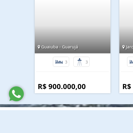
Guaiuba - Guarujá
Jard
3
3
R$ 900.000,00
R$
Lina Imóveis