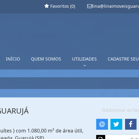
Favoritos (
0
)
lina@linaimoveisguar
INÍCIO
QUEM SOMOS
UTILIDADES
CADASTRE SEU
GUARUJÁ
Adicionar ao fav
uítes ) com 1.080,00 m² de área útil,
seada, Guarujá (SP)