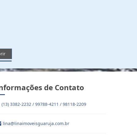
rir
nformações de Contato
(13) 3382-2232 / 99788-4211 / 98118-2209
lina@linaimoveisguaruja.com.br