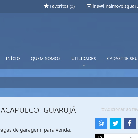
Favoritos (
0
)
lina@linaimoveisguar
INÍCIO
QUEM SOMOS
UTILIDADES
CADASTRE SEU
M ACAPULCO- GUARUJÁ
Adicionar ao fav
6 vagas de garagem, para venda.