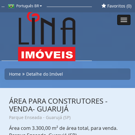
Favoritos (
0
)
Português BR
Toggl
navig
Home
Detalhe do Imóvel
ÁREA PARA CONSTRUTORES -
VENDA- GUARUJÁ
Parque Enseada - Guarujá (SP)
Área com 3.300,00 m² de área total, para venda.