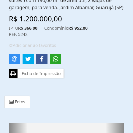
suítes ) com 190,00 m² de área útil, 2 vagas de
garagem, para venda. Jardim Albamar, Guarujá (SP)
R$ 1.200.000,00
IPTU
R$ 366,00
·
Condomínio
R$ 952,00
REF. 5242
Adicionar ao favoritos
Ficha de Impressão
Fotos