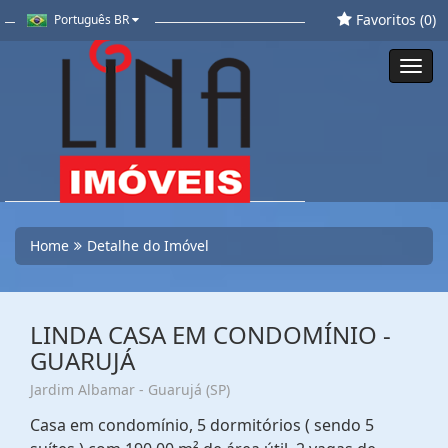
Favoritos (
0
)
Português BR
Toggl
navig
Home
Detalhe do Imóvel
LINDA CASA EM CONDOMÍNIO -
GUARUJÁ
Jardim Albamar - Guarujá (SP)
Casa em condomínio, 5 dormitórios ( sendo 5