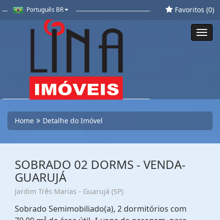
Favoritos (
0
)
Português BR
Toggl
navig
Home
Detalhe do Imóvel
SOBRADO 02 DORMS - VENDA-
GUARUJÁ
Jardim Três Marias - Guarujá (SP)
Sobrado Semimobiliado(a), 2 dormitórios com