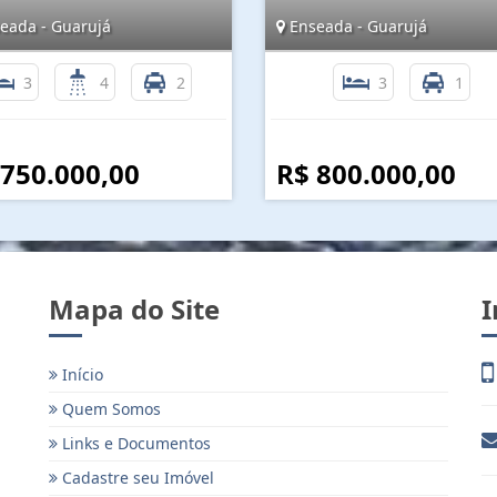
eada - Guarujá
Enseada - Guarujá
3
4
2
3
1
 750.000,00
R$ 800.000,00
Mapa do Site
I
Início
Quem Somos
Links e Documentos
Cadastre seu Imóvel