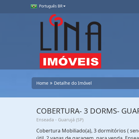
Português BR
Home
Detalhe do Imóvel
COBERTURA- 3 DORMS- GUA
Enseada - Guarujá (SP)
Cobertura Mobiliado(a), 3 dormitórios ( sen
útil, 2 vagas de garagem, para venda. Ensea