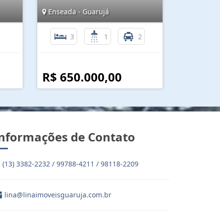
Enseada - Guarujá
3
1
2
R$ 650.000,00
nformações de Contato
(13) 3382-2232 / 99788-4211 / 98118-2209
lina@linaimoveisguaruja.com.br