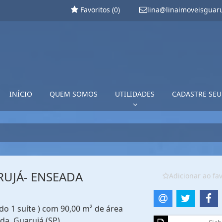
Favoritos (
0
)
lina@linaimoveisguar
INÍCIO
QUEM SOMOS
UTILIDADES
CADASTRE SEU
RUJÁ- ENSEADA
Adicionar ao fav
do 1 suíte ) com 90,00 m² de área
da, Guarujá (SP)