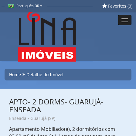
Favoritos (
0
)
Português BR
Toggl
navig
Home
Detalhe do Imóvel
APTO- 2 DORMS- GUARUJÁ-
ENSEADA
Enseada - Guarujá (SP)
Apartamento Mobiliado(a), 2 dormitórios com