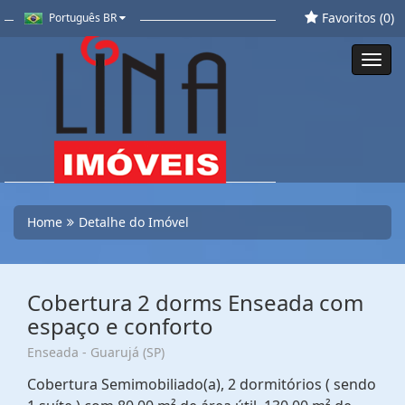
Favoritos (
0
)
Português BR
Toggl
navig
Home
Detalhe do Imóvel
Cobertura 2 dorms Enseada com
espaço e conforto
Enseada - Guarujá (SP)
Cobertura Semimobiliado(a), 2 dormitórios ( sendo