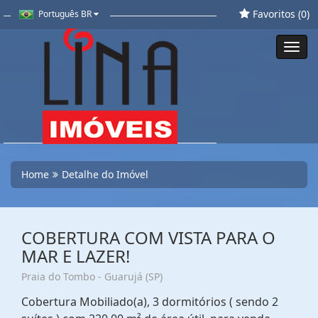
Favoritos (
0
)
Português BR
Toggl
navig
Home
Detalhe do Imóvel
COBERTURA COM VISTA PARA O
MAR E LAZER!
Praia do Tombo - Guarujá (SP)
Cobertura Mobiliado(a), 3 dormitórios ( sendo 2