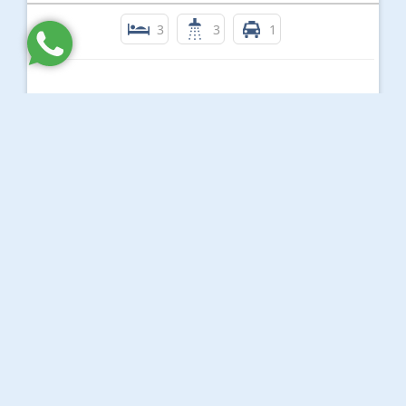
3
3
1
R$ 400.000,00
APTO-03 DORMS - VENDA - GUARUJÁ
Enseada - Guarujá
3
2
1
R$ 299.000,00