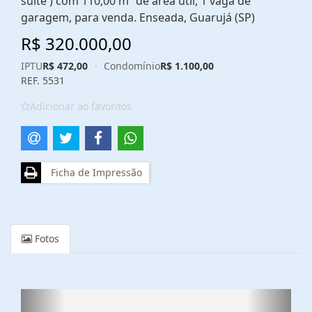
suíte ) com 110,00 m² de área útil, 1 vaga de
garagem, para venda. Enseada, Guarujá (SP)
R$ 320.000,00
IPTU
R$ 472,00
·
Condomínio
R$ 1.100,00
REF. 5531
Adicionar ao favoritos
Ficha de Impressão
Fotos