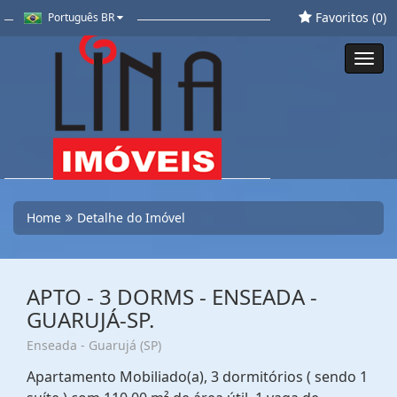
Favoritos (
0
)
Português BR
Toggl
navig
Home
Detalhe do Imóvel
APTO - 3 DORMS - ENSEADA -
GUARUJÁ-SP.
Enseada - Guarujá (SP)
Apartamento Mobiliado(a), 3 dormitórios ( sendo 1