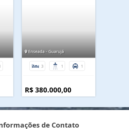
Enseada - Guarujá
1
3
1
1
R$ 380.000,00
nformações de Contato