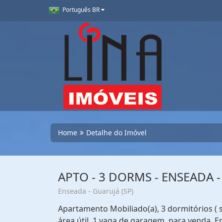
Português BR
Home
Detalhe do Imóvel
APTO - 3 DORMS - ENSEADA -
Enseada - Guarujá (SP)
Apartamento Mobiliado(a), 3 dormitórios ( 
área útil, 1 vaga de garagem, para venda. E