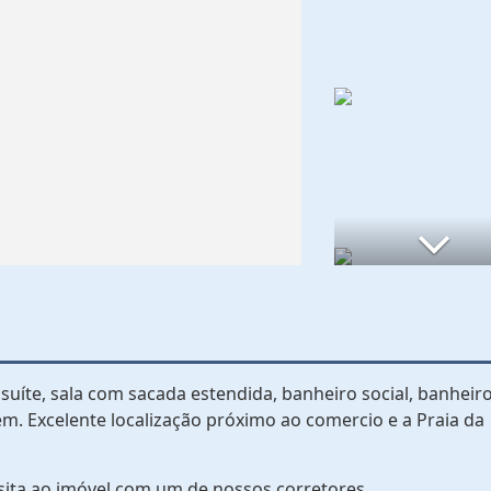
uíte, sala com sacada estendida, banheiro social, banheir
em. Excelente localização próximo ao comercio e a Praia da
sita ao imóvel com um de nossos corretores