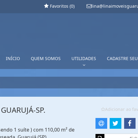
Favoritos (
0
)
lina@linaimoveisguar
INÍCIO
QUEM SOMOS
UTILIDADES
CADASTRE SEU
 GUARUJÁ-SP.
Adicionar ao fav
sendo 1 suíte ) com 110,00 m² de
nseada, Guarujá (SP)