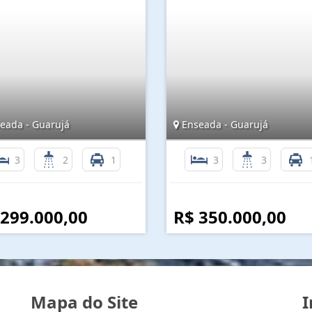
eada - Guarujá
Enseada - Guarujá
3
2
1
3
3
 299.000,00
R$ 350.000,00
Mapa do Site
I