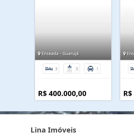
Enseada - Guarujá
Ens
3
3
1
R$ 400.000,00
R$
Lina Imóveis