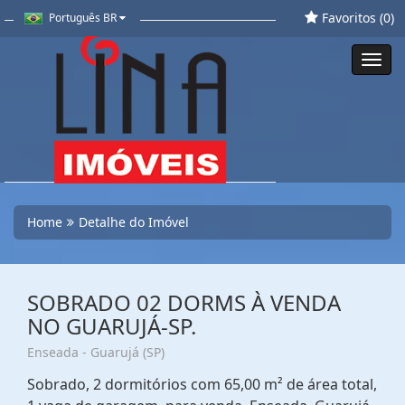
Favoritos (
0
)
Português BR
Toggl
navig
Home
Detalhe do Imóvel
SOBRADO 02 DORMS À VENDA
NO GUARUJÁ-SP.
Enseada - Guarujá (SP)
Sobrado, 2 dormitórios com 65,00 m² de área total,