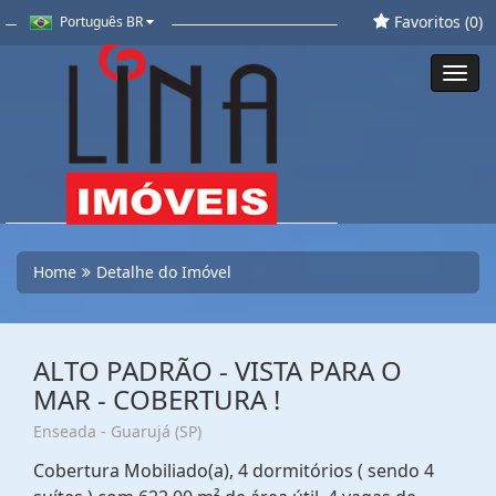
Favoritos (
0
)
Português BR
Toggl
navig
Home
Detalhe do Imóvel
ALTO PADRÃO - VISTA PARA O
MAR - COBERTURA !
Enseada - Guarujá (SP)
Cobertura Mobiliado(a), 4 dormitórios ( sendo 4