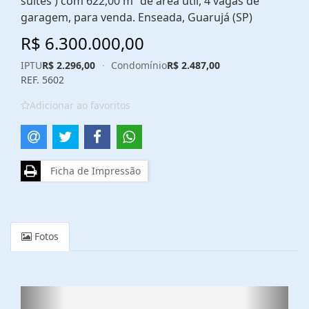
suítes ) com 622,00 m² de área útil, 4 vagas de
garagem, para venda. Enseada, Guarujá (SP)
R$ 6.300.000,00
IPTU
R$ 2.296,00
·
Condomínio
R$ 2.487,00
REF. 5602
Adicionar ao favoritos
Ficha de Impressão
Fotos