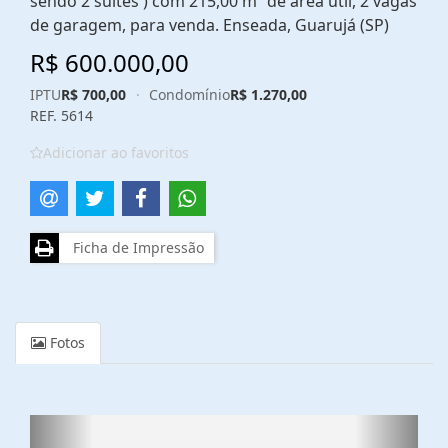
sendo 2 suítes ) com 215,00 m² de área útil, 2 vagas
de garagem, para venda. Enseada, Guarujá (SP)
R$ 600.000,00
IPTU
R$ 700,00
·
Condomínio
R$ 1.270,00
REF. 5614
Adicionar ao favoritos
Ficha de Impressão
Fotos