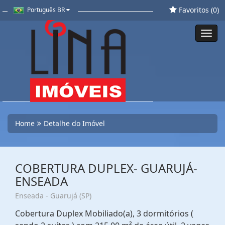
Favoritos (
0
)
Português BR
Toggl
navig
Home
Detalhe do Imóvel
COBERTURA DUPLEX- GUARUJÁ-
ENSEADA
Enseada - Guarujá (SP)
Cobertura Duplex Mobiliado(a), 3 dormitórios (