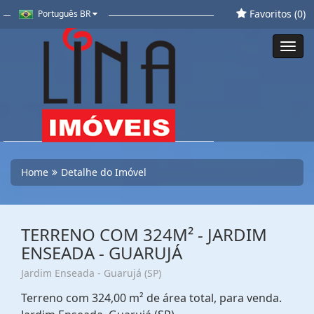
Favoritos (
0
)
Português BR
Toggl
navig
Home
Detalhe do Imóvel
TERRENO COM 324M² - JARDIM
ENSEADA - GUARUJÁ
Jardim Enseada - Guarujá (SP)
Terreno com 324,00 m² de área total, para venda.