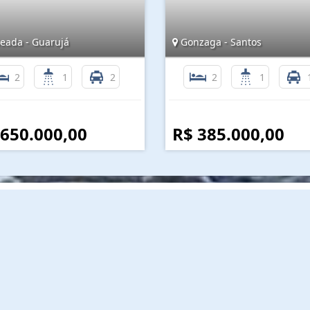
eada - Guarujá
Gonzaga - Santos
2
1
2
2
1
 650.000,00
R$ 385.000,00
Mapa do Site
I
Início
Quem Somos
Links e Documentos