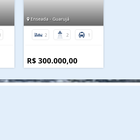
Enseada - Guarujá
1
2
2
1
R$ 300.000,00
nformações de Contato
(13) 3382-2232 / 99788-4211 / 98118-2209
lina@linaimoveisguaruja.com.br