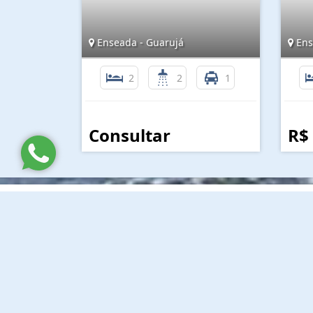
Enseada - Guarujá
Ens
2
2
1
Consultar
R$
Lina Imóveis