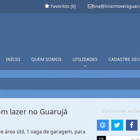
Favoritos (
0
)
lina@linaimoveisguar
INÍCIO
QUEM SOMOS
UTILIDADES
CADASTRE SEU
m lazer no Guarujá
Adicionar ao fav
 área útil, 1 vaga de garagem, para