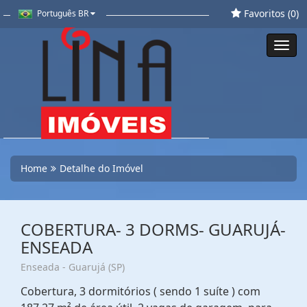
Favoritos (
0
)
Português BR
Toggl
navig
Home
Detalhe do Imóvel
COBERTURA- 3 DORMS- GUARUJÁ-
ENSEADA
Enseada - Guarujá (SP)
Cobertura, 3 dormitórios ( sendo 1 suíte ) com