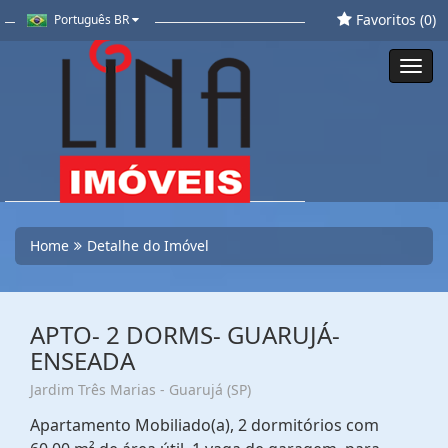
Favoritos (
0
)
Português BR
Toggl
navig
Home
Detalhe do Imóvel
APTO- 2 DORMS- GUARUJÁ-
ENSEADA
Jardim Três Marias - Guarujá (SP)
Apartamento Mobiliado(a), 2 dormitórios com