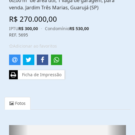
60,00 m² de área útil, 1 vaga de garagem, para
venda. Jardim Três Marias, Guarujá (SP)
R$ 270.000,00
IPTU
R$ 300,00
·
Condomínio
R$ 530,00
REF. 5695
Adicionar ao favoritos
Ficha de Impressão
Fotos