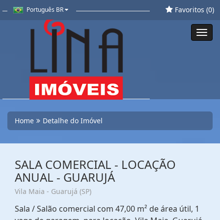
Favoritos (
0
)
Português BR
Toggl
navig
Home
Detalhe do Imóvel
SALA COMERCIAL - LOCAÇÃO
ANUAL - GUARUJÁ
Vila Maia - Guarujá (SP)
Sala / Salão comercial com 47,00 m² de área útil, 1