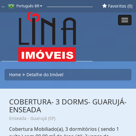
Favoritos (
0
)
Português BR
Toggl
navig
Home
Detalhe do Imóvel
COBERTURA- 3 DORMS- GUARUJÁ-
ENSEADA
Enseada - Guarujá (SP)
Cobertura Mobiliado(a), 3 dormitórios ( sendo 1