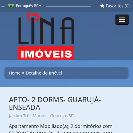
Favoritos (
0
)
Português BR
Toggl
navig
Home
Detalhe do Imóvel
APTO- 2 DORMS- GUARUJÁ-
ENSEADA
Jardim Três Marias - Guarujá (SP)
Apartamento Mobiliado(a), 2 dormitórios com