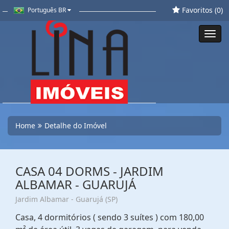
Favoritos (
0
)
Português BR
Toggl
navig
Home
Detalhe do Imóvel
CASA 04 DORMS - JARDIM
ALBAMAR - GUARUJÁ
Jardim Albamar - Guarujá (SP)
Casa, 4 dormitórios ( sendo 3 suítes ) com 180,00