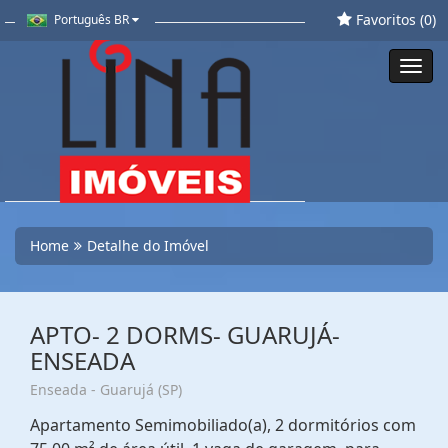
Favoritos (
0
)
Português BR
Toggl
navig
Home
Detalhe do Imóvel
APTO- 2 DORMS- GUARUJÁ-
ENSEADA
Enseada - Guarujá (SP)
Apartamento Semimobiliado(a), 2 dormitórios com