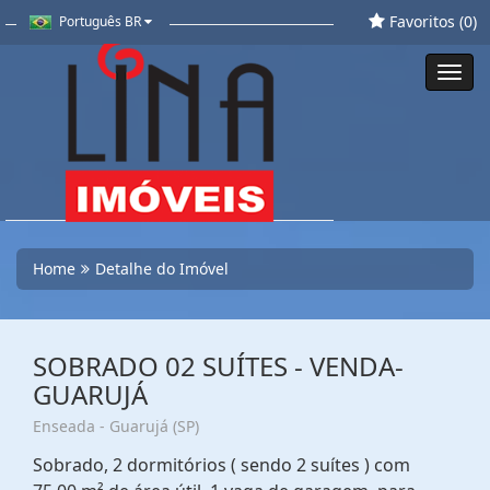
Favoritos (
0
)
Português BR
Toggl
navig
Home
Detalhe do Imóvel
SOBRADO 02 SUÍTES - VENDA-
GUARUJÁ
Enseada - Guarujá (SP)
Sobrado, 2 dormitórios ( sendo 2 suítes ) com