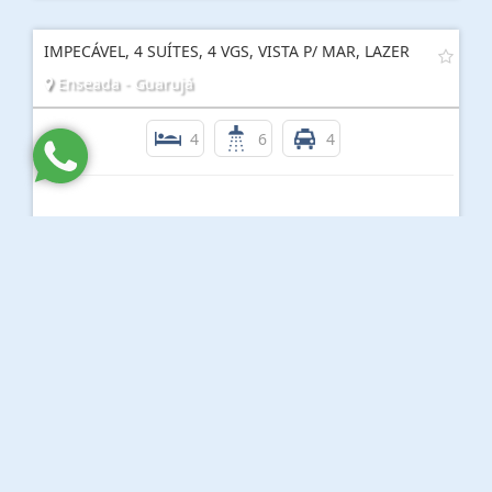
IMPECÁVEL, 4 SUÍTES, 4 VGS, VISTA P/ MAR, LAZER
Enseada - Guarujá
4
6
4
R$ 1.800.000,00
APTO NO SOROCOTUBA-LAZER TOTAL-PRAIA
RESTRITIVA
Enseada - Guarujá
4
6
2
R$ 1.100.000,00