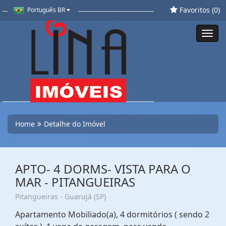
Favoritos (
0
)
Português BR
Toggl
navig
Home
Detalhe do Imóvel
APTO- 4 DORMS- VISTA PARA O
MAR - PITANGUEIRAS
Pitangueiras - Guarujá (SP)
Apartamento Mobiliado(a), 4 dormitórios ( sendo 2