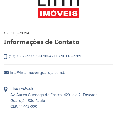
R$ 695.000,00
3 DORM 1 SUÍTE 300M DA PRAIA DA ENSEADA
Enseada - Guarujá
3
2
1
R$ 545.000,00
APTO 3 SUÍTES, LAZER, 200M PRAIA ENSEADA
GUARUJÁ
Enseada - Guarujá
3
3
1