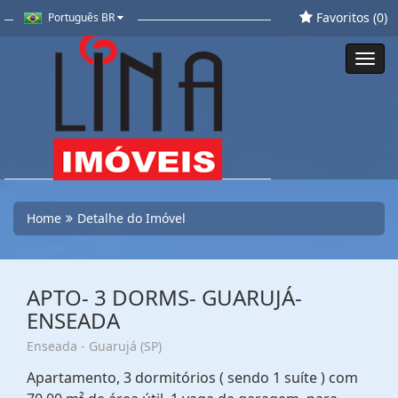
Favoritos (
0
)
Português BR
Toggl
navig
Home
Detalhe do Imóvel
APTO- 3 DORMS- GUARUJÁ-
ENSEADA
Enseada - Guarujá (SP)
Apartamento, 3 dormitórios ( sendo 1 suíte ) com