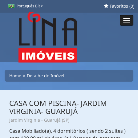
Favoritos (
0
)
Português BR
Toggl
navig
Home
Detalhe do Imóvel
CASA COM PISCINA- JARDIM
VIRGINIA- GUARUJÁ
Jardim Virginia - Guarujá (SP)
Casa Mobiliado(a), 4 dormitórios ( sendo 2 suítes )