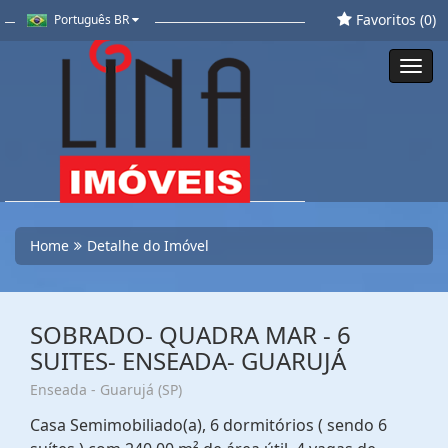
Favoritos (
0
)
Português BR
Toggl
navig
Home
Detalhe do Imóvel
SOBRADO- QUADRA MAR - 6
SUITES- ENSEADA- GUARUJÁ
Enseada - Guarujá (SP)
Casa Semimobiliado(a), 6 dormitórios ( sendo 6