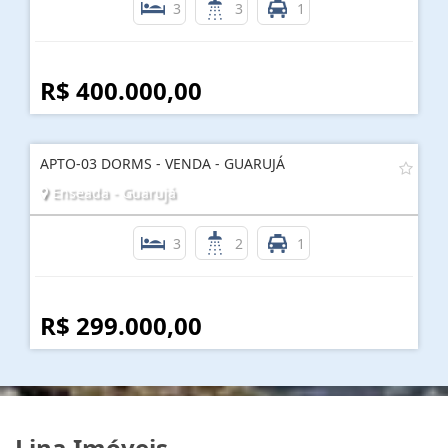
3
3
1
R$ 400.000,00
APTO-03 DORMS - VENDA - GUARUJÁ
Enseada - Guarujá
3
2
1
R$ 299.000,00
Lina Imóveis