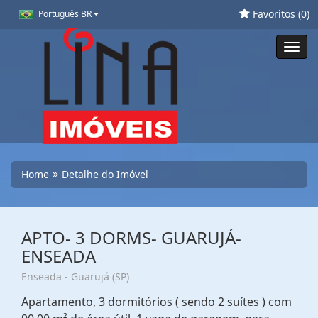
Favoritos (
0
)
Português BR
Toggl
navig
Home
Detalhe do Imóvel
APTO- 3 DORMS- GUARUJÁ-
ENSEADA
Enseada - Guarujá (SP)
Apartamento, 3 dormitórios ( sendo 2 suítes ) com