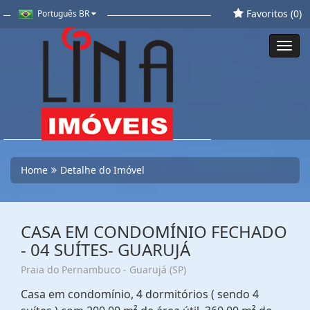
Favoritos (
0
)
Português BR
Toggl
navig
Home
Detalhe do Imóvel
CASA EM CONDOMÍNIO FECHADO
- 04 SUÍTES- GUARUJÁ
Praia do Pernambuco - Guarujá (SP)
Casa em condomínio, 4 dormitórios ( sendo 4