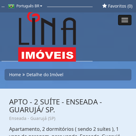
Favoritos (
0
)
Português BR
Toggl
navig
Home
Detalhe do Imóvel
APTO - 2 SUÍTE - ENSEADA -
GUARUJÁ/ SP.
Enseada - Guarujá (SP)
Apartamento, 2 dormitórios ( sendo 2 suítes ), 1