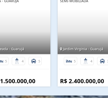
A - GUARUJÁ
SEMI-MOBILIADA
eada - Guarujá
Jardim Virginia - Guarujá
5
4
5
5
4
 1.500.000,00
R$ 2.400.000,00