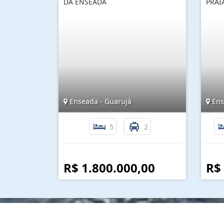
DA ENSEADA
PRAI
Enseada - Guarujá
Ens
5
2
R$ 1.800.000,00
R$