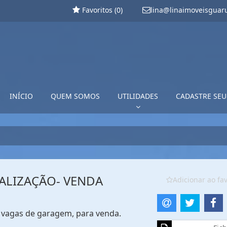
Favoritos (
0
)
lina@linaimoveisguar
INÍCIO
QUEM SOMOS
UTILIDADES
CADASTRE SEU
ALIZAÇÃO- VENDA
Adicionar ao fav
 2 vagas de garagem, para venda.