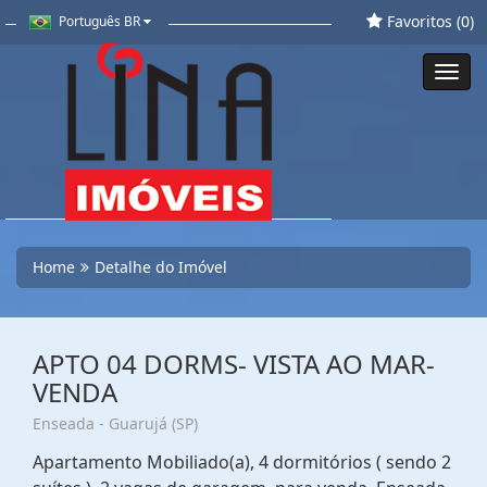
Favoritos (
0
)
Português BR
Toggl
navig
Home
Detalhe do Imóvel
APTO 04 DORMS- VISTA AO MAR-
VENDA
Enseada - Guarujá (SP)
Apartamento Mobiliado(a), 4 dormitórios ( sendo 2