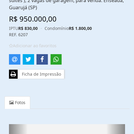
suítes ), 2 vagas de garagem, para venda. Enseada,
Guarujá (SP)
R$ 950.000,00
IPTU
R$ 830,00
·
Condomínio
R$ 1.800,00
REF. 6207
Adicionar ao favoritos
Ficha de Impressão
Fotos