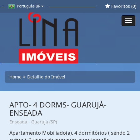
Favoritos (
0
)
Português BR
Toggl
navig
Home
Detalhe do Imóvel
APTO- 4 DORMS- GUARUJÁ-
ENSEADA
Enseada - Guarujá (SP)
Apartamento Mobiliado(a), 4 dormitórios ( sendo 2