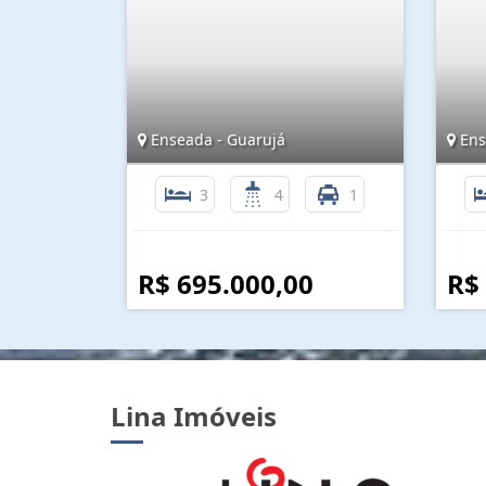
Enseada - Guarujá
Ens
3
4
1
R$ 695.000,00
R$
Lina Imóveis