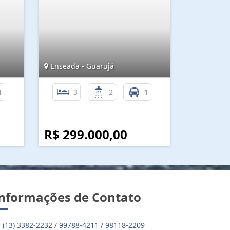
Enseada - Guarujá
1
3
2
1
R$ 299.000,00
nformações de Contato
(13) 3382-2232 / 99788-4211 / 98118-2209