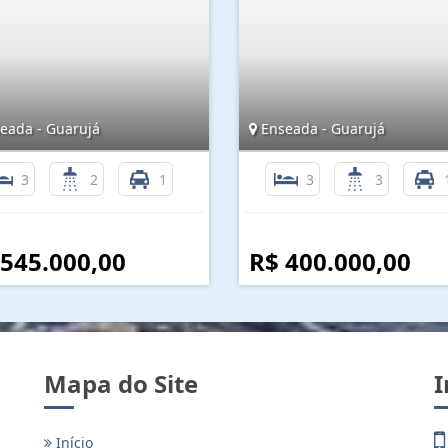
eada - Guarujá
Enseada - Guarujá
3
2
1
3
3
 545.000,00
R$ 400.000,00
Mapa do Site
I
Início