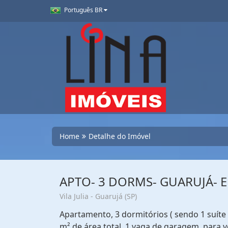
Português BR
Home
Detalhe do Imóvel
APTO- 3 DORMS- GUARUJÁ- 
Vila Julia - Guarujá (SP)
Apartamento, 3 dormitórios ( sendo 1 suíte 
m² de área total, 1 vaga de garagem, para ve