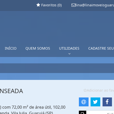
Favoritos (
0
)
lina@linaimoveisguar
INÍCIO
QUEM SOMOS
UTILIDADES
CADASTRE SEU
ENSEADA
Adicionar ao fav
) com 72,00 m² de área útil, 102,00
nda. Vila Julia, Guarujá (SP)